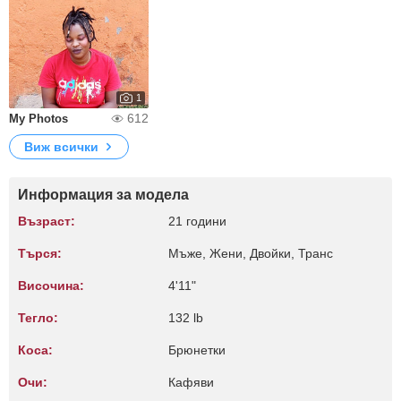
1
612
My Photos
Виж всички
Информация за модела
Възраст:
21 години
Търся:
Мъже, Жени, Двойки, Транс
Височина:
4'11"
Тегло:
132 lb
Коса:
Брюнетки
Очи:
Кафяви