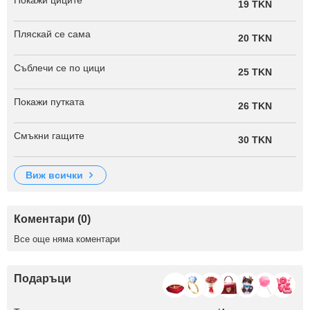
Покажи циците
19 TKN
Пляскай се сама
20 TKN
Съблечи се по цици
25 TKN
Покажи путката
26 TKN
Смъкни гащите
30 TKN
виж всички
Коментари (0)
Все още няма коментари
Подаръци