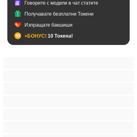
Говорите с модели в чат статите
Получавате безплатни Токени
Изпращате бакшиши
+БОНУС!
10 Токена!
BDSM
Азиатки
Анален
Арабки
Бабички
Бели Момичета
Блондинки