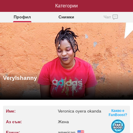
Verylshanny
Категории
Профил
Снимки
Чат
Verylshanny
Име:
Veronica oyera okanda
Какво е
FanBoost?
Аз съм:
Жена
Езици:
american