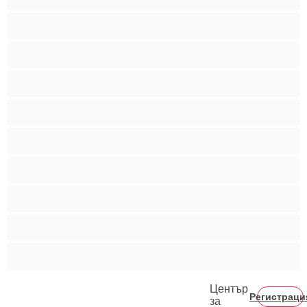
Мускулести
Най-добри за личен чат
Порно звезди
Пушещи жени
Средни гърди
Тийнейджъри 18+
Фетиш
Цветнокожи
Червенокоси
Център
Регистраци
за