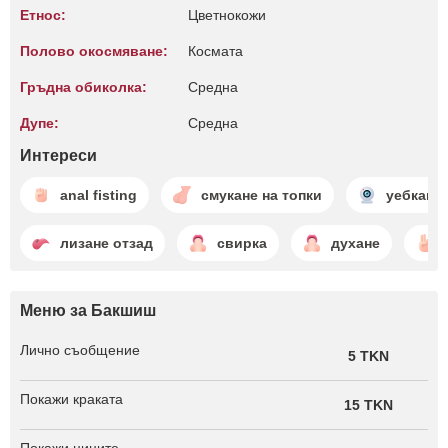
Етнос:
Цветнокожи
Полово окосмяване:
Космата
Гръдна обиколка:
Среднa
Дупе:
Среднa
Интереси
anal fisting
смукане на топки
уебкам 
лизане отзад
свирка
духане
Меню за Бакшиш
Лично съобщение
5 TKN
Покажи краката
15 TKN